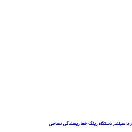
ور با سیلندر دستگاه رینگ خط ریسندگی نساجی