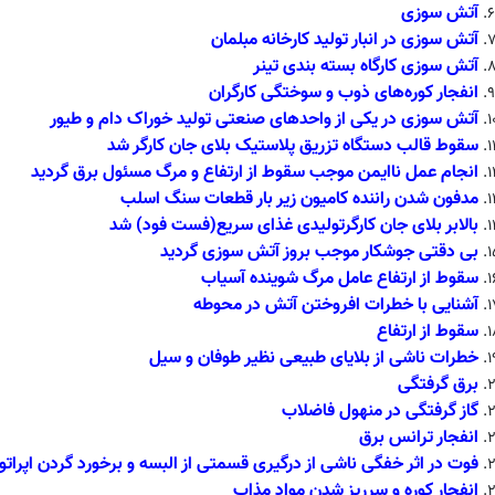
آتش سوزی
آتش سوزی در انبار تولید کارخانه مبلمان
آتش سوزی کارگاه بسته بندی تینر
انفجار کوره‌های ذوب و سوختگی کارگران
آتش سوزی در یکی از واحدهای صنعتی تولید خوراک دام و طیور
سقوط قالب دستگاه تزریق پلاستیک بلای جان کارگر شد
انجام عمل ناایمن موجب سقوط از ارتفاع و مرگ مسئول برق گردید
مدفون شدن راننده کامیون زیر بار قطعات سنگ اسلب
بالابر بلای جان کارگرتولیدی غذای سریع(فست فود) شد
بی دقتی جوشکار موجب بروز آتش سوزی گردید
سقوط از ارتفاع عامل مرگ شوینده آسیاب
آشنایی با خطرات افروختن آتش در محوطه
سقوط از ارتفاع
خطرات ناشی از بلایای طبیعی نظیر طوفان و سیل
برق گرفتگی
گاز گرفتگی در منهول فاضلاب
انفجار ترانس برق
فوت در اثر خفگی ناشی از درگیری قسمتی از البسه و برخورد گردن اپرات
انفجار کوره و سرریز شدن مواد مذاب