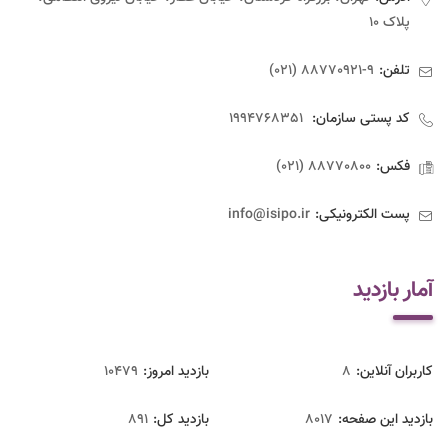
پلاک ۱۰
تلفن:
9-88770921 (021)
کد پستی سازمان:
1994768351
فکس:
88770800 (021)
پست الکترونیکی:
info@isipo.ir
آمار بازدید
کاربران آنلاین:
8
بازدید امروز:
10479
بازدید این صفحه:
8017
بازدید‌ کل:
891