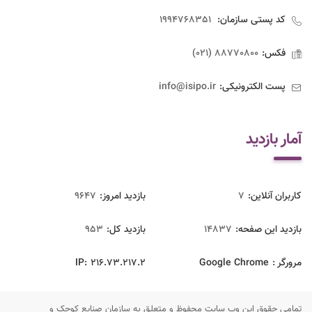
کد پستی سازمان:
1994768351
فکس:
88770800 (021)
پست الکترونیکی:
info@isipo.ir
آمار بازدید
کاربران آنلاین:
7
بازدید امروز:
9647
بازدید این صفحه:
14837
بازدید‌ کل:
953
مرورگر :
Google Chrome
216.73.217.2
IP:
تمامی حقوق این وب سایت محفوظ و متعلق به سازمان صنایع کوچک و