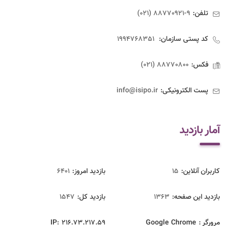
تلفن:
9-88770921 (021)
کد پستی سازمان:
1994768351
فکس:
88770800 (021)
پست الکترونیکی:
info@isipo.ir
آمار بازدید
کاربران آنلاین:
15
بازدید امروز:
6401
بازدید این صفحه:
1363
بازدید‌ کل:
1547
مرورگر :
Google Chrome
216.73.217.59
IP: