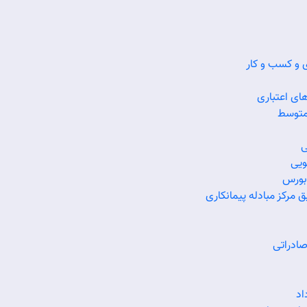
نیروی انتظامی، پلاک ۱۰
تلفن:
9-88770921 (021)
ی و کسب و کار
کد پستی سازمان:
1994768351
ای اعتباری
متوسط
فکس:
88770800 (021)
ی
پست الکترونیکی:
info@isipo.ir
ویی
 بورس
تمامی حقوق این وب سایت محفوظ و متعل
 مرکز مبادله پیمانکاری
espritportal
ادراتی
اد