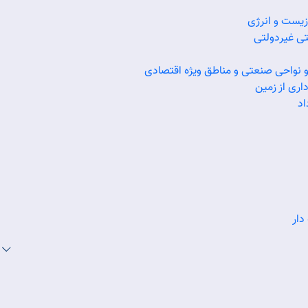
یست و انرژی
ن
ی غیردولتی
1
و نواحی صنعتی و مناطق ویژه اقتصادی
6
اری از زمین
اد
1
دار