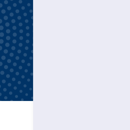
لي اطلاع
پايگاه خبري
وانين و
ت كشور