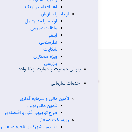
راهبرد مشارکت
اهداف استراتژیک
ارتباط با سازمان
شهرك‌هاي صنعتي غيردولتي و
م
ارتباط با مدیرعامل
شركت‌هاي خدماتي
ملاقات عمومی
اینفو
نظرسنجی
شکایات
ویژه همکاران
بازرسی
جوانی جمعیت و حمایت از خانواده
درگاه‌های استانی
خدمات سازمانی
مروری بر روند توسعه صنعتی نشان می دهد 
تأمین مالی و سرمایه گذاری
بیش از پنج دهه از نظام برنامه ریزی توسعه 
تأمین مالی نوین
ایران می گذرد. با بررسی اولین برنامه توس
طرح توجیهی فنی و اقتصادی
اقتصادی ، اجتماعی،
زیرساخت صنعتی
(برنامه هفت ساله) تدوین شده است
تاسیس شهرک یا ناحیه صنعتی