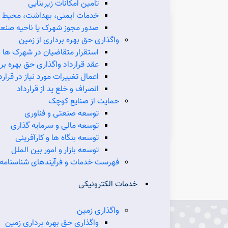
تامین امکانات زیربنایی
خدمات ایمنی، بهداشت، محیط ز
مرکز استان:
تهرا
صدور مجوز شهرک یا ناحیه صنعت
واگذاری حق بهره برداری از زمین
مساحت (کیلومتر مربع):
1265
استقرار متقاضیان در شهرک ها 
جمعیت سال ۱۳۹۵ (نفر):
051
عقد قرارداد واگذاری حق بهره برد
تعداد شهرستان:
اعمال تغییرات مورد نیاز در قرارد
انصراف و خلع ید از قرارداد
تعداد شهرک‌ها و نواحی صنعتی مصوب:
38
حمایت از صنایع کوچک
تعداد شهرک‌ها و نواحی صنعتی درحال بهره‌برداری:
9
توسعه صنعتی و فناوری
تعداد شهرک‌ها و نواحی صنعتی بهره‌برداری:
توسعه مالی و سرمایه گذاری
توسعه بنگاه ها و کارآفرینی
توسعه بازار و امور بین الملل
ورود به درگاه شرکت استانی
فهرست خدمات و فرآیندهای شناسنامه 
خدمات الکترونیکی
واگذاری زمین
واگذاری حق بهره برداری زمین