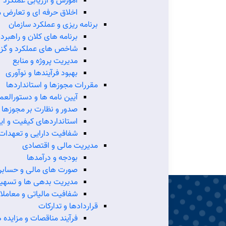
آموزش و ارزیابی عملکرد
اخلاق حرفه ای و تعارض م
برنامه ریزی و عملکرد سازمان
برنامه های کلان و راهبرد
10 مرداد 1405
شاخص های عملکرد و گز
مدیریت پروژه و منابع
نعتی و
هم‌افزایی ایزیپو و مجلس برای ش
بهبود فرآیندها و نوآوری
شهرک‌های صنعتی و رفع موانع تول
مقررات مجوزها و استانداردها
آیین نامه ها و دستورالعم
صنایع
معاون وزیر صنعت، معدن و تجارت و مد
صدور و نظارت بر مجوزها
ئیس
کوچک و شهرک‌های صنعتی ایران(ایزیپو) 
استانداردهای کیفیت و ای
رای
سه نماینده مجلس شورای اسلامی، مهم
بر
شفافیت دارایی و تعهدات
تی، رفع
تولید، توسعه زیرساخت‌های شهرک‌ها و
مدیریت مالی و اقتصادی
میان دولت
راهکارهای حمایت از سرمایه‌گذاران را ب
بودجه و درآمدها
ی تأکید
صورت های مالی و حساب
مدیریت بدهی ها و تسهی
شفافیت مالیاتی و معامل
قراردادها و تدارکات
فرآیند مناقصات و مزایده ه