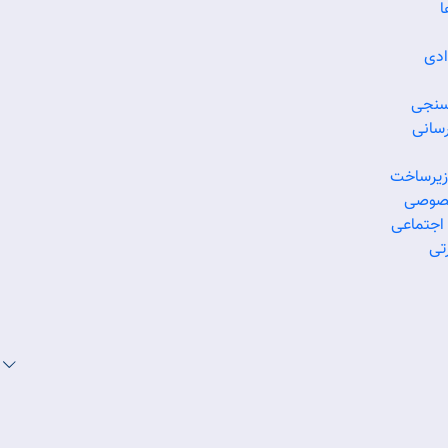
ا
ادی
سنجی
سانی
 زیرساخت
خصوصی
اجتماعی
تی
د خدمات
سامانه اطلاعات
پايگاه م
ان
مكاني
رساني ق
مقررا