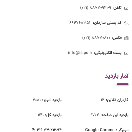
تلفن:
9-88770921 (021)
کد پستی سازمان:
1994768351
فکس:
88770800 (021)
پست الکترونیکی:
info@isipo.ir
آمار بازدید
کاربران آنلاین:
12
بازدید امروز:
6081
بازدید این صفحه:
1702
بازدید‌ کل:
1141
مرورگر :
Google Chrome
216.73.216.94
IP: