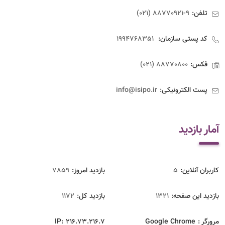
تلفن:
9-88770921 (021)
کد پستی سازمان:
1994768351
فکس:
88770800 (021)
پست الکترونیکی:
info@isipo.ir
آمار بازدید
کاربران آنلاین:
5
بازدید امروز:
7859
بازدید این صفحه:
1321
بازدید‌ کل:
1172
مرورگر :
Google Chrome
216.73.216.7
IP: