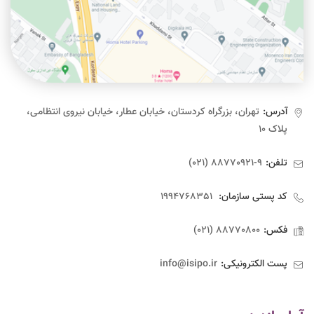
آدرس:
تهران، بزرگراه کردستان، خیابان عطار، خیابان نیروی انتظامی،
پلاک ۱۰
تلفن:
9-88770921 (021)
کد پستی سازمان:
1994768351
فکس:
88770800 (021)
پست الکترونیکی:
info@isipo.ir