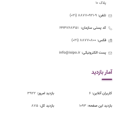
پلاک ۱۰
تلفن:
9-88770921 (021)
کد پستی سازمان:
1994768351
فکس:
88770800 (021)
پست الکترونیکی:
info@isipo.ir
آمار بازدید
کاربران آنلاین:
6
بازدید امروز:
3922
بازدید این صفحه:
1093
بازدید‌ کل:
875