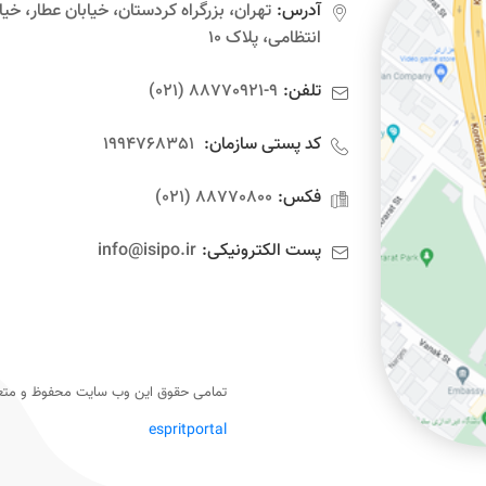
آدرس:
تهران، بزرگراه کردستان، خیابان عطار، خیا
انتظامی، پلاک ۱۰
تلفن:
9-88770921 (021)
کد پستی سازمان:
1994768351
فکس:
88770800 (021)
پست الکترونیکی:
info@isipo.ir
تمامی حقوق این وب سایت محفوظ و متعل
espritportal