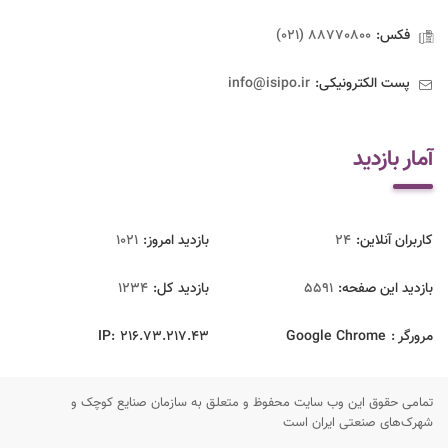
فکس:
88770800 (021)
پست الکترونیکی:
info@isipo.ir
آمار بازدید
کاربران آنلاین:
24
بازدید امروز:
1021
بازدید این صفحه:
5591
بازدید‌ کل:
1234
مرورگر :
Google Chrome
216.73.217.43
IP:
تمامی حقوق این وب سایت محفوظ و متعلق به سازمان صنایع کوچک و
شهرک‌های صنعتی ایران است