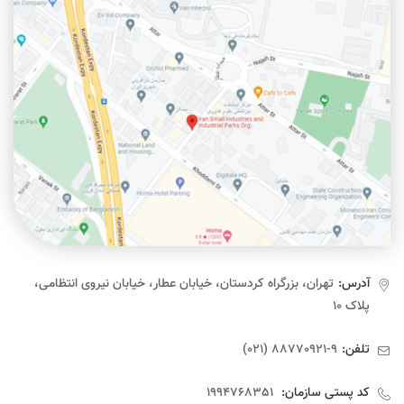
آدرس:
تهران، بزرگراه کردستان، خیابان عطار، خیابان نیروی انتظامی،
پلاک ۱۰
تلفن:
9-88770921 (021)
کد پستی سازمان:
1994768351