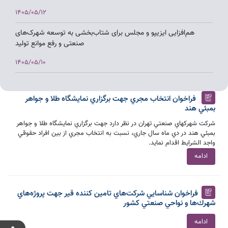
1405/05/12
هم‌افزایی ایزیپو و مجلس برای شتاب‌بخشی به توسعه شهرک‌های
صنعتی و رفع موانع تولید
1405/05/10
بررسی چالش‌های شهرک‌های صنعتی آذربایجان شرقی در نشست
مشترک اتاق بازرگانی تبریز با معاون وزیر صمت و استاندار
فراخوان انتخاب مجري جهت برگزاري نمايشگاه طلا و جواهر
بمبئي هند
1405/05/07
شركت شهركهاي صنعتي تهران در نظر دارد جهت برگزاري نمايشگاه طلا و جواهر
بازدید معاون وزیر صمت از شهرک صنعتی ورزقان و تأکید بر توسعه
بمبئي هند در دي ماه سال جاري، نسبت به انتخاب مجري از بين افراد حقوقي
واجد الشرايط اقدام نمايد.
زیرساخت‌ها
ادامه
1405/05/07
بازدید معاون وزیر صمت از شهرک صنعتی در حال تأسیس مس ورزقان
فراخوان شناسايي شركت‌هاي تامين كننده قير جهت پروژه‌هاي
1405/05/07
شهرك‌ها و نواحي صنعتي كشور
بازدید معاون وزیر صمت با همراهی نماینده مجلس از واحدهای تولیدی
ادامه