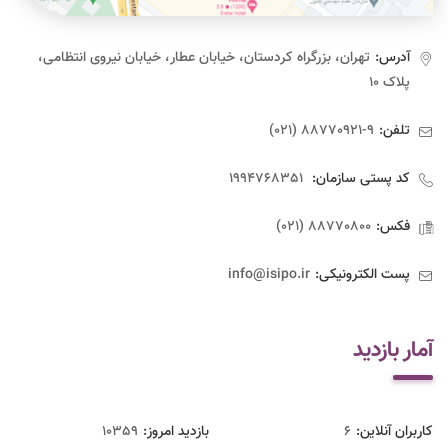
آدرس:
تهران، بزرگراه کردستان، خیابان عطار، خیابان نیروی انتظامی،
پلاک ۱۰
تلفن:
9-88770921 (021)
کد پستی سازمان:
1994768351
فکس:
88770800 (021)
پست الکترونیکی:
info@isipo.ir
آمار بازدید
کاربران آنلاین:
6
بازدید امروز:
10359