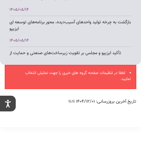
1405/05/14
بازگشت به چرخه تولید واحدهای آسیب‌دیده، محور برنامه‌های توسعه ای
ایزیپو
1405/05/14
تأکید ایزیپو و مجلس بر تقویت زیرساخت‌های صنعتی و حمایت از
تولیدکنندگان
1405/05/12
لطفا در تنظیمات صفحه گروه های خبری را جهت نمایش انتخاب
نمایید.
هم‌افزایی ایزیپو و مجلس برای شتاب‌بخشی به توسعه شهرک‌های
صنعتی و رفع موانع تولید
تاریخ آخرین بروزرسانی: 1404/12/01 11:11
1405/05/10
بررسی چالش‌های شهرک‌های صنعتی آذربایجان شرقی در نشست
مشترک اتاق بازرگانی تبریز با معاون وزیر صمت و استاندار
1405/05/07