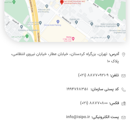
آدرس:
تهران، بزرگراه کردستان، خیابان عطار، خیابان نیروی انتظامی،
پلاک ۱۰
تلفن:
9-88770921 (021)
کد پستی سازمان:
1994768351
فکس:
88770800 (021)
پست الکترونیکی:
info@isipo.ir