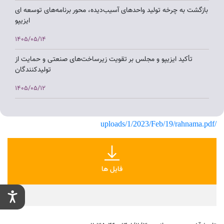
بازگشت به چرخه تولید واحدهای آسیب‌دیده، محور برنامه‌های توسعه ای
ایزیپو
1405/05/14
تأکید ایزیپو و مجلس بر تقویت زیرساخت‌های صنعتی و حمایت از
تولیدکنندگان
1405/05/12
هم‌افزایی ایزیپو و مجلس برای شتاب‌بخشی به توسعه شهرک‌های
صنعتی و رفع موانع تولید
/uploads/1/2023/Feb/19/rahnama.pdf
1405/05/10
بررسی چالش‌های شهرک‌های صنعتی آذربایجان شرقی در نشست
مشترک اتاق بازرگانی تبریز با معاون وزیر صمت و استاندار
فایل ها
1405/05/07
بازدید معاون وزیر صمت از شهرک صنعتی ورزقان و تأکید بر توسعه
زیرساخت‌ها