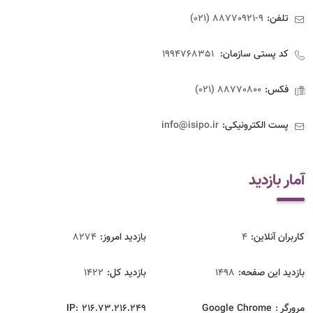
تلفن:
9-88770921 (021)
کد پستی سازمان:
1994768351
فکس:
88770800 (021)
پست الکترونیکی:
info@isipo.ir
آمار بازدید
کاربران آنلاین:
4
بازدید امروز:
8274
بازدید این صفحه:
1498
بازدید‌ کل:
1422
مرورگر :
Google Chrome
216.73.216.249
IP: