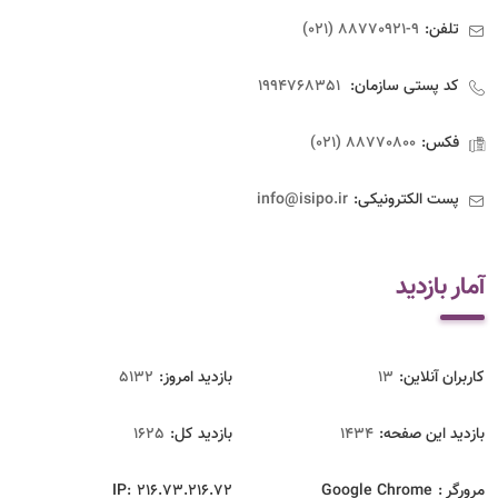
تلفن:
9-88770921 (021)
کد پستی سازمان:
1994768351
فکس:
88770800 (021)
پست الکترونیکی:
info@isipo.ir
آمار بازدید
کاربران آنلاین:
13
بازدید امروز:
5132
بازدید این صفحه:
1434
بازدید‌ کل:
1625
مرورگر :
Google Chrome
216.73.216.72
IP: