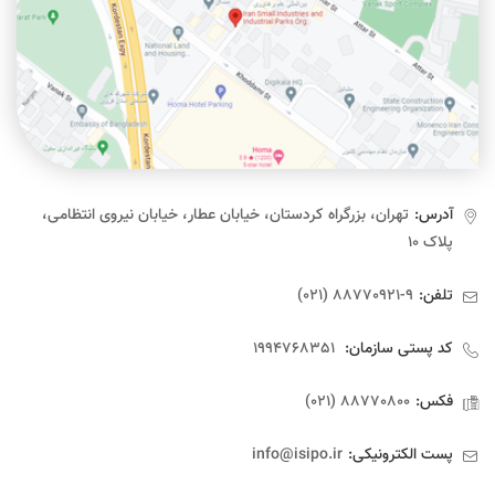
آدرس:
تهران، بزرگراه کردستان، خیابان عطار، خیابان نیروی انتظامی،
پلاک ۱۰
تلفن:
9-88770921 (021)
کد پستی سازمان:
1994768351
فکس:
88770800 (021)
پست الکترونیکی:
info@isipo.ir