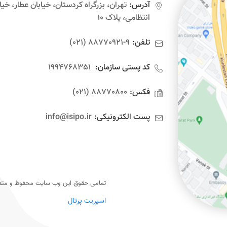
آدرس:
تهران، بزرگراه کردستان، خیابان عطار، خیا
انتظامی، پلاک ۱۰
تلفن:
9-88770921 (021)
کد پستی سازمان:
1994768351
فکس:
88770800 (021)
پست الکترونیکی:
info@isipo.ir
تمامی حقوق این وب سایت محفوظ و متعل
اسپریت پرتال