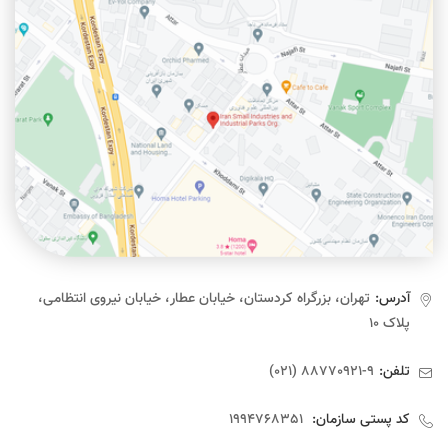
آدرس:
تهران، بزرگراه کردستان، خیابان عطار، خیابان نیروی انتظامی،
پلاک ۱۰
تلفن:
9-88770921 (021)
کد پستی سازمان:
1994768351