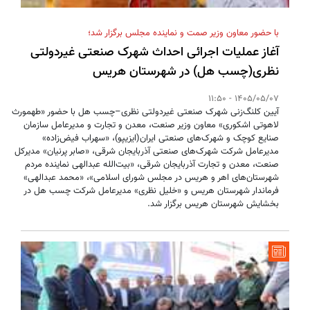
با حضور معاون وزیر صمت و نماینده مجلس برگزار شد؛
آغاز عملیات اجرائی احداث شهرک صنعتی غیردولتی
نظری(چسب هل) در شهرستان هریس
1405/05/07 - 11:50
آیین کلنگ‌زنی شهرک صنعتی غیردولتی نظری–چسب هل با حضور «طهمورث
لاهوتی اشکوری» معاون وزیر صنعت، معدن و تجارت و مدیرعامل سازمان
صنایع کوچک و شهرک‌های صنعتی ایران(ایزیپو)، «سهراب فیض‌زاده»
مدیرعامل شرکت شهرک‌های صنعتی آذربایجان شرقی، «صابر پرنیان» مدیرکل
صنعت، معدن و تجارت آذربایجان شرقی، «بیت‌الله عبدالهی نماینده مردم
شهرستان‌های اهر و هریس در مجلس شورای اسلامی»، «محمد عبدالهی»
فرماندار شهرستان هریس و «خلیل نظری» مدیرعامل شرکت چسب هل در
بخشایش شهرستان هریس برگزار شد.