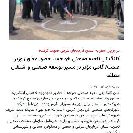
در جریان سفر به استان آذربایجان شرقی صورت گرفت؛
کلنگ‌زنی ناحیه صنعتی خواجه با حضور معاون وزیر
صمت/ گامی مؤثر در مسیر توسعه صنعتی و اشتغال
منطقه
1405/05/07 - 10:41
آیین کلنگ‌زنی ناحیه صنعتی خواجه با حضور «طهمورث لاهوتی اشکوری»
معاون وزیر صنعت، معدن و تجارت و مدیرعامل سازمان صنایع کوچک و
شهرک‌های صنعتی ایران(ایزیپو)، «سهراب فیض‌زاده» مدیرعامل شرکت
شهرک‌های صنعتی آذربایجان شرقی، «بیت‌الله عبدالهی» نماینده مردم شریف
شهرستان‌های اهر و هریس در مجلس شورای اسلامی، «محمد عبدالهی»
فرماندار شهرستان هریس، «صابر پرنیان» مدیرعامل سازمان صنعت ،معدن و
تجارت استان آذربایجان شرقی و جمعی از مسئولان استانی و شهرستانی
برگزار شد.