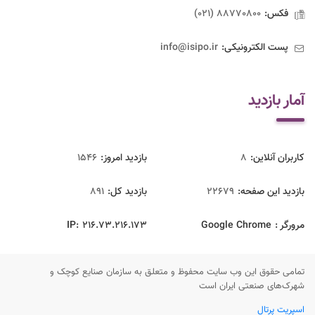
فکس:
88770800 (021)
پست الکترونیکی:
info@isipo.ir
آمار بازدید
کاربران آنلاین:
8
بازدید امروز:
1546
بازدید این صفحه:
22679
بازدید‌ کل:
891
مرورگر :
Google Chrome
216.73.216.173
IP:
تمامی حقوق این وب سایت محفوظ و متعلق به سازمان صنایع کوچک و
شهرک‌های صنعتی ایران است
اسپریت پرتال