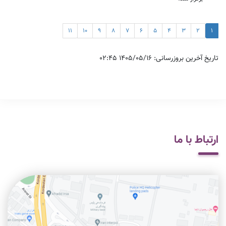
11
10
9
8
7
6
5
4
3
2
1
تاریخ آخرین بروزرسانی: 1405/05/16 02:45
ارتباط با ما