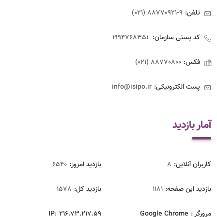
تلفن:
9-88770921 (021)
کد پستی سازمان:
1994768351
فکس:
88770800 (021)
پست الکترونیکی:
info@isipo.ir
آمار بازدید
کاربران آنلاین:
8
بازدید امروز:
6540
بازدید این صفحه:
1181
بازدید‌ کل:
1578
مرورگر :
Google Chrome
216.73.217.59
IP: