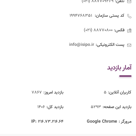
تلفن:
9-88770921 (021)
کد پستی سازمان:
1994768351
فکس:
88770800 (021)
پست الکترونیکی:
info@isipo.ir
آمار بازدید
کاربران آنلاین:
5
بازدید امروز:
7867
بازدید این صفحه:
5293
بازدید‌ کل:
1406
مرورگر :
Google Chrome
216.73.216.64
IP: