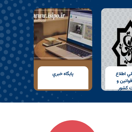
لي اطلاع
پايگاه خبري
وانين و
ت كشور