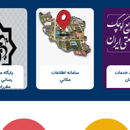
د خدمات
سامانه اطلاعات
پايگاه م
ان
مكاني
رساني ق
مقررا