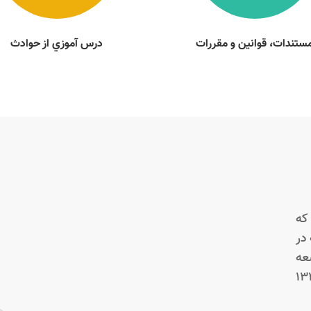
ستندات، قوانين و مقررات
درس آموزي از حوادث
که
در
عه
 فرهنگی که در سال 1327