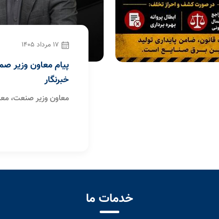
14 مرداد 1405
ایزیپو به مناسبت روز
سرپرست مدیریت آمار
کوچک و شهرک‌های 
یرعامل سازمان صنایع
با حکم معاون وزیر صن
)، با صدور پیامی ضمن
مدیرعامل سازمان صنای
رسانه، فرا رسیدن هفدهم
(ایزیپو)، «منصور غفار
ادامه خبر
بر و رسانه تبریک گفت.
اطلاعات این سازمان م
خدمات ما