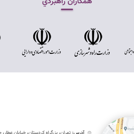
همکاران راهبردي
آدرس:
تهران، بزرگراه کردستان، خیابان عطار، خ