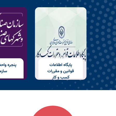
پايگاه اطلاعات
پنجره واح
قوانين و مقررات
سازم
كسب و كار