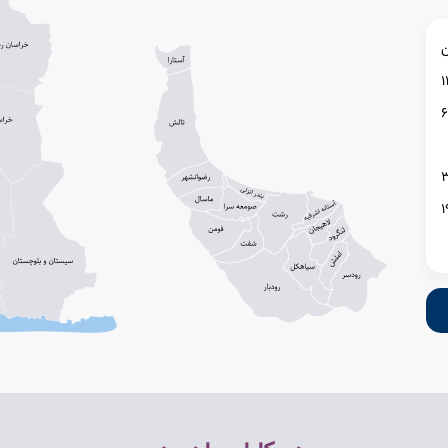
ن
1
6
1