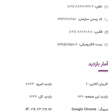
تلفن:
9-88770921 (021)
کد پستی سازمان:
1994768351
فکس:
88770800 (021)
پست الکترونیکی:
info@isipo.ir
آمار بازدید
کاربران آنلاین:
6
بازدید امروز:
8763
بازدید این صفحه:
1129
بازدید‌ کل:
1234
مرورگر :
Google Chrome
216.73.216.116
IP: