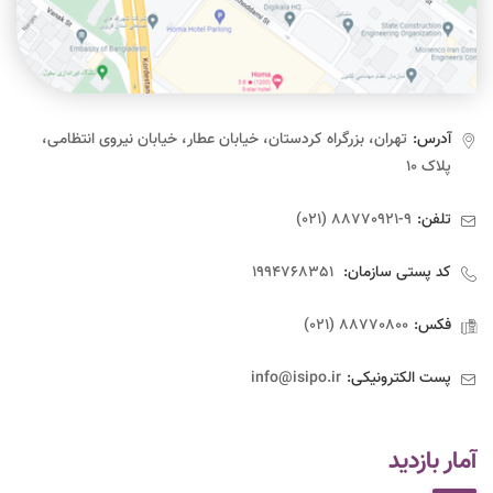
آدرس:
تهران، بزرگراه کردستان، خیابان عطار، خیابان نیروی انتظامی،
پلاک ۱۰
تلفن:
9-88770921 (021)
کد پستی سازمان:
1994768351
فکس:
88770800 (021)
پست الکترونیکی:
info@isipo.ir
آمار بازدید