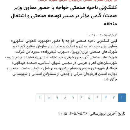
کلنگ‌زنی ناحیه صنعتی خواجه با حضور معاون وزیر
صمت/ گامی مؤثر در مسیر توسعه صنعتی و اشتغال
منطقه
1405/05/07 - 10:41
آیین کلنگ‌زنی ناحیه صنعتی خواجه با حضور «طهمورث لاهوتی اشکوری»
معاون وزیر صنعت، معدن و تجارت و مدیرعامل سازمان صنایع کوچک و
شهرک‌های صنعتی ایران(ایزیپو)، «سهراب فیض‌زاده» مدیرعامل شرکت
شهرک‌های صنعتی آذربایجان شرقی، «بیت‌الله عبدالهی» نماینده مردم شریف
شهرستان‌های اهر و هریس در مجلس شورای اسلامی، «محمد عبدالهی»
فرماندار شهرستان هریس، «صابر پرنیان» مدیرعامل سازمان صنعت ،معدن و
تجارت استان آذربایجان شرقی و جمعی از مسئولان استانی و شهرستانی
برگزار شد.
11
10
9
8
7
6
5
4
3
2
1
تاریخ آخرین بروزرسانی: 1405/05/16 20:15