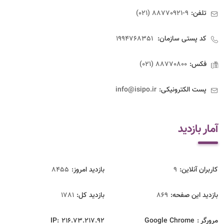
تلفن:
9-88770921 (021)
کد پستی سازمان:
1994768351
فکس:
88770800 (021)
پست الکترونیکی:
info@isipo.ir
آمار بازدید
کاربران آنلاین:
9
بازدید امروز:
8455
بازدید این صفحه:
869
بازدید‌ کل:
1781
مرورگر :
Google Chrome
216.73.217.92
IP: